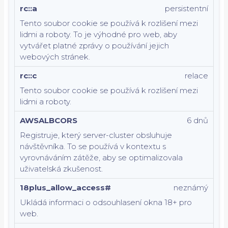
rc::a
persistentní
Tento soubor cookie se používá k rozlišení mezi
lidmi a roboty. To je výhodné pro web, aby
vytvářet platné zprávy o používání jejich
webových stránek.
rc::c
relace
Tento soubor cookie se používá k rozlišení mezi
lidmi a roboty.
AWSALBCORS
6 dnů
Registruje, který server-cluster obsluhuje
návštěvníka. To se používá v kontextu s
vyrovnáváním zátěže, aby se optimalizovala
uživatelská zkušenost.
18plus_allow_access#
neznámý
Ukládá informaci o odsouhlasení okna 18+ pro
web.