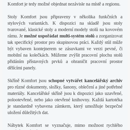
Komfort je tedy možné objednat nezávisle na místě a regionu.
Stoly Komfort jsou připraveny v několika funkčních a
stylových variantách. K dispozici na skladě jsou stoly
tvarované, klasické stoly a moderní modely stolů na kovovém
rámu. Je
možné uspořádat multi-systém stolů
a zorganizovat
tak specifický prostor pro skupinovou práci. Každý stůl může
být vybaven kontejnerem se zásuvkami ve verzi pevné, či
mobilní na kolečkách. Můžeme zvýšit pracovní plochu stolů
přidáním přístavných prvků a ohraničit pracovní prostor
dělícími panely.
Skříně Komfort jsou
schopné vytvářet kancelářský archiv
pro různé dokumenty, složky, šanony, oblečení a jiné potřebné
materiály. Kancelářské skříně jsou k dispozici jako uzavřené,
polootevřené, nebo jako otevřené knihovny. Každá kartotéka
je standardně vybavena zámkem, který umožňuje bezpečné
uložení důležitých dat.
Nábytek Komfort se vyznačuje, mimo možnost rychlého