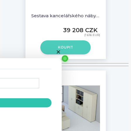
Sestava kancelářského nábytku Komfort 6 buk - R111006 11
39 208 CZK
(1 616 EUR)
KOUPIT
×