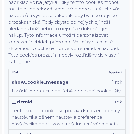
například volba jazyka.
Díky těmto cookies mohou
majitelé i developeři webu více porozumět chování
uživatelů a vyvijet stránku tak, aby byla co nejvíce
prozákaznická. Tedy abyste co nejrychleji našli
hledané zboží nebo co nejsnáze dokončili jeho
nákup.
Tyto informace umožní personalizovat
zobrazení nabídek přímo pro Vás díky historické
zkušenosti procházení dřívějších stránek a nabídek.
Tyto cookies prozatím nebyly roztříděny do vlastní
kategorie.
Účel
Vypršení
show_cookie_message
1 rok
Ukládá informaci o potřebě zobrazení cookie lišty
__zlcmid
1 rok
Tento soubor cookie se používá k uložení identity
návštěvníka během návštěv a preference
návštěvníka deaktivovat naši funkci živého chatu.