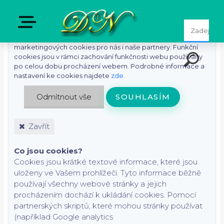
S cílem usnadnit uživatelům používat naše webové stránky
využíváme cookies. Kliknutím na tlačítko "Souhlasím"
souhlasíte s použitím preferenčních, statistických i
marketingových cookies pro nás i naše partnery. Funkční
cookies jsou v rámci zachování funkčnosti webu používány
po celou dobu procházení webem. Podrobné informace a
nastavení ke cookies najdete
zde
.
Odmítnout vše
SOUHLASÍM
Zavřít
Co jsou cookies?
Cookies jsou krátké textové informace, které jsou
uloženy ve Vašem prohlížeči. Tyto informace běžně
používají všechny webové stránky a jejich
procházením dochází k ukládání cookies. Pomocí
partnerských skriptů, které mohou stránky používat
(například Google analytics