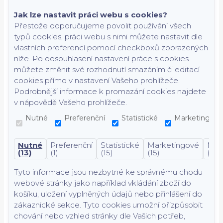
Jak lze nastavit práci webu s cookies?
Přestože doporučujeme povolit používání všech
typů cookies, práci webu s nimi můžete nastavit dle
vlastních preferencí pomocí checkboxů zobrazených
níže. Po odsouhlasení nastavení práce s cookies
můžete změnit své rozhodnutí smazáním či editací
cookies přímo v nastavení Vašeho prohlížeče.
Podrobnější informace k promazání cookies najdete
v nápovědě Vašeho prohlížeče.
Nutné
Preferenční
Statistické
Marketingové
Nutné
Preferenční
Statistické
Marketingové
Nekl
(13)
(1)
(15)
(15)
(7)
Tyto informace jsou nezbytné ke správnému chodu
webové stránky jako například vkládání zboží do
košíku, uložení vyplněných údajů nebo přihlášení do
zákaznické sekce.
Tyto cookies umožní přizpůsobit
chování nebo vzhled stránky dle Vašich potřeb,