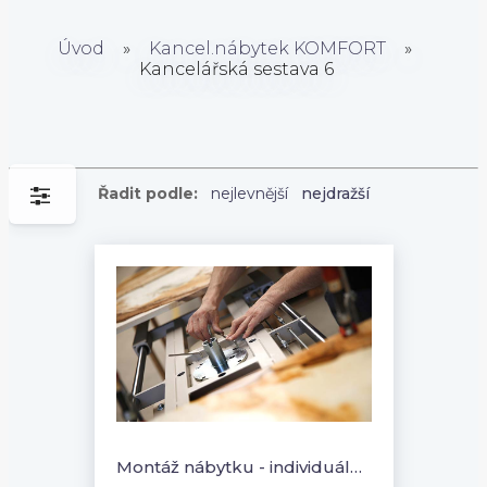
Úvod
»
Kancel.nábytek KOMFORT
»
Kancelářská sestava 6
Řadit podle:
nejlevnější
nejdražší
Montáž nábytku - individuální cena