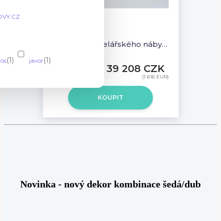
Z                                            
Sestava kancelářského nábytku Komfort 6 javor - R111006 12
(1)
(1)
dos
javor
39 208 CZK
(1 616 EUR)
KOUPIT
Novinka - nový dekor kombinace šedá/dub