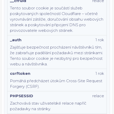
__cfruid
relace
Tento soubor cookie je součástí služeb
poskytovaných společností Cloudflare – včetně
vyrovnávání zátěže, doručování obsahu webových
stránek a poskytování připojení DNS pro
provozovatele webových stránek.
_auth
1 rok
Zajišťuje bezpečnost procházení návštěvníků tím,
že zabraňuje padělání požadavků mezi stránkami.
Tento soubor cookie je nezbytný pro bezpečnost
webu a návštěvníka.
csrftoken
1 rok
Pomáhá předcházet útokům Cross-Site Request
Forgery (CSRF).
PHPSESSID
relace
Zachovává stav uživatelské relace napříč
požadavky na stránky.