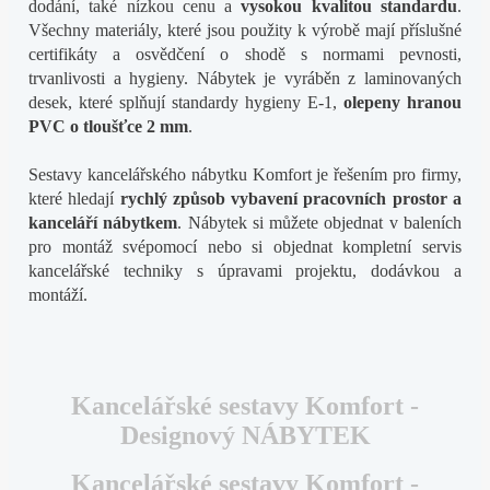
dodání, také nízkou cenu a
vysokou kvalitou standardu
.
Všechny materiály, které jsou použity k výrobě mají příslušné
certifikáty a osvědčení o shodě s normami pevnosti,
trvanlivosti a hygieny. Nábytek je vyráběn z laminovaných
desek, které splňují standardy hygieny E-1,
olepeny hranou
PVC o tloušťce 2 mm
.
Sestavy kancelářského nábytku Komfort je řešením pro firmy,
které hledají
rychlý způsob vybavení pracovních prostor a
kanceláří nábytkem
. Nábytek si můžete objednat v baleních
pro montáž svépomocí nebo si objednat kompletní servis
kancelářské techniky s úpravami projektu, dodávkou a
montáží.
Kancelářské sestavy Komfort -
Designový NÁBYTEK
Kancelářské sestavy Komfort -