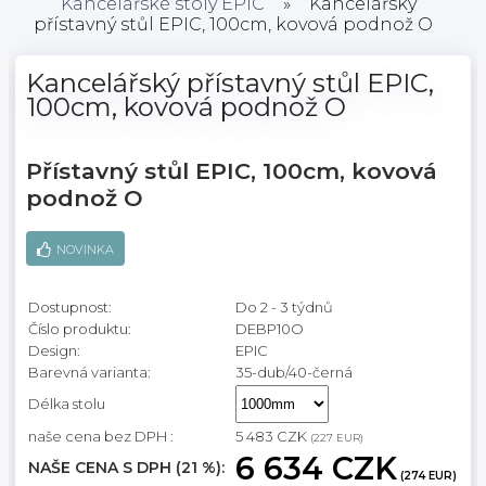
Kancelářské stoly EPIC
»
Kancelářský
přístavný stůl EPIC, 100cm, kovová podnož O
Kancelářský přístavný stůl EPIC,
100cm, kovová podnož O
Přístavný stůl EPIC, 100cm, kovová
podnož O
NOVINKA
Dostupnost:
Do 2 - 3 týdnů
Číslo produktu:
DEBP10O
Design:
EPIC
Barevná varianta:
35-dub/40-černá
Délka stolu
naše cena bez DPH :
5 483 CZK
(227 EUR)
6 634 CZK
NAŠE CENA S DPH (21 %):
(274 EUR)