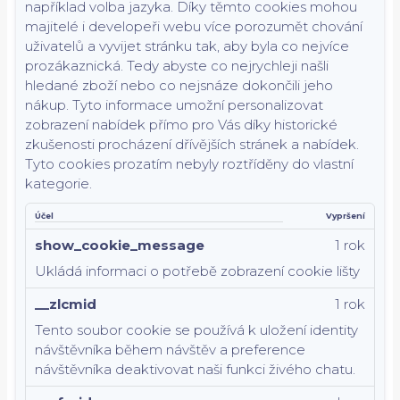
například volba jazyka.
Díky těmto cookies mohou
majitelé i developeři webu více porozumět chování
uživatelů a vyvijet stránku tak, aby byla co nejvíce
prozákaznická. Tedy abyste co nejrychleji našli
hledané zboží nebo co nejsnáze dokončili jeho
nákup.
Tyto informace umožní personalizovat
zobrazení nabídek přímo pro Vás díky historické
zkušenosti procházení dřívějších stránek a nabídek.
Tyto cookies prozatím nebyly roztříděny do vlastní
kategorie.
Účel
Vypršení
show_cookie_message
1 rok
Ukládá informaci o potřebě zobrazení cookie lišty
__zlcmid
1 rok
Tento soubor cookie se používá k uložení identity
návštěvníka během návštěv a preference
návštěvníka deaktivovat naši funkci živého chatu.