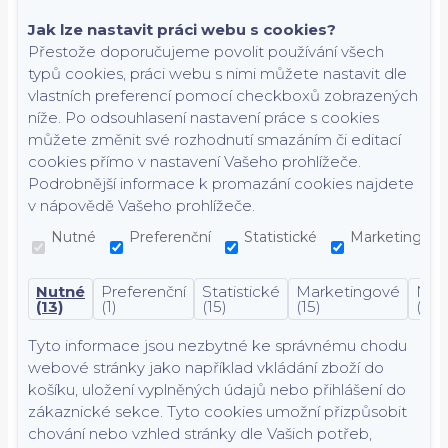
Jak lze nastavit práci webu s cookies?
Přestože doporučujeme povolit používání všech
typů cookies, práci webu s nimi můžete nastavit dle
vlastních preferencí pomocí checkboxů zobrazených
níže. Po odsouhlasení nastavení práce s cookies
můžete změnit své rozhodnutí smazáním či editací
cookies přímo v nastavení Vašeho prohlížeče.
Podrobnější informace k promazání cookies najdete
v nápovědě Vašeho prohlížeče.
Nutné
Preferenční
Statistické
Marketingové
Nutné
Preferenční
Statistické
Marketingové
Nekl
(13)
(1)
(15)
(15)
(7)
Tyto informace jsou nezbytné ke správnému chodu
webové stránky jako například vkládání zboží do
košíku, uložení vyplněných údajů nebo přihlášení do
zákaznické sekce.
Tyto cookies umožní přizpůsobit
chování nebo vzhled stránky dle Vašich potřeb,