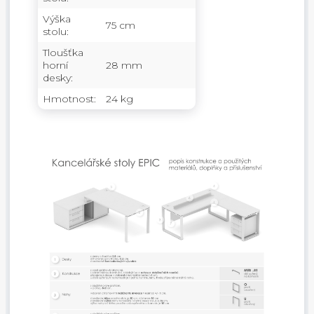
Výška
75 cm
stolu:
Tloušťka
horní
28 mm
desky:
Hmotnost:
24 kg