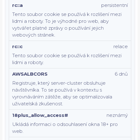
rc::a
persistentní
Tento soubor cookie se používá k rozlišení mezi
lidmi a roboty. To je výhodné pro web, aby
vytvářet platné zprávy o používání jejich
webových stránek.
rc::c
relace
Tento soubor cookie se používá k rozlišení mezi
lidmi a roboty.
AWSALBCORS
6 dnů
Registruje, který server-cluster obsluhuje
návštěvníka. To se používá v kontextu s
vyrovnáváním zátěže, aby se optimalizovala
uživatelská zkušenost.
18plus_allow_access#
neznámý
Ukládá informaci o odsouhlasení okna 18+ pro
web.