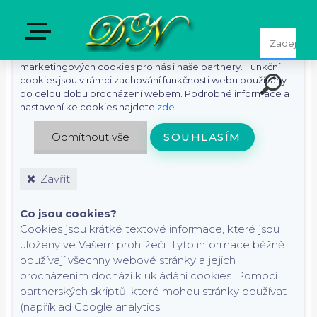
S cílem usnadnit uživatelům používat naše webové stránky
využíváme cookies. Kliknutím na tlačítko "Souhlasím"
souhlasíte s použitím preferenčních, statistických i
marketingových cookies pro nás i naše partnery. Funkční
cookies jsou v rámci zachování funkčnosti webu používány
po celou dobu procházení webem. Podrobné informace a
nastavení ke cookies najdete
zde
.
Odmítnout vše
SOUHLASÍM
Zavřít
Co jsou cookies?
Cookies jsou krátké textové informace, které jsou
uloženy ve Vašem prohlížeči. Tyto informace běžně
používají všechny webové stránky a jejich
procházením dochází k ukládání cookies. Pomocí
partnerských skriptů, které mohou stránky používat
(například Google analytics