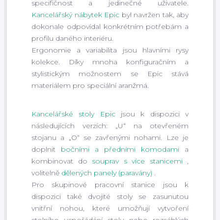
specifičnost a jedinečné uživatele.
Kancelářský nábytek Epic
byl navržen tak, aby
dokonale odpovídal konkrétním potřebám a
profilu daného interiéru.
Ergonomie a variabilita jsou hlavními rysy
kolekce. Díky mnoha konfiguračním a
stylistickým možnostem se Epic stává
materiálem pro speciální aranžmá.
Kancelářské stoly Epic
jsou k dispozici v
následujících verzích: „U“ na otevřeném
stojanu a „O“ se zavřenými nohami. Lze je
doplnit
bočními a předními komodami
a
kombinovat do
souprav s více stanicemi
,
volitelně
dělených panely (paravány)
.
Pro skupinové pracovní stanice jsou k
dispozici také dvojité stoly se zasunutou
vnitřní nohou, které umožňují vytvoření