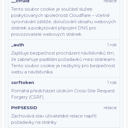
__cfruid
relace
Tento soubor cookie je součástí služeb
poskytovaných společností Cloudflare – včetně
vyrovnávání zátěže, doručování obsahu webových
stránek a poskytování připojení DNS pro
provozovatele webových stránek.
_auth
1 rok
Zajišťuje bezpečnost procházení návštěvníků tím,
že zabraňuje padělání požadavků mezi stránkami.
Tento soubor cookie je nezbytný pro bezpečnost
webu a návštěvníka.
csrftoken
1 rok
Pomáhá předcházet útokům Cross-Site Request
Forgery (CSRF).
PHPSESSID
relace
Zachovává stav uživatelské relace napříč
požadavky na stránky.