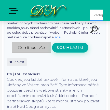
S cílem usnadnit uživatelům používat naše webové stránky
využíváme cookies. Kliknutím na tlačítko "Souhlasím"
souhlasíte s použitím preferenčních, statistických i
marketingových cookies pro nás i naše partnery. Funkční
cookies jsou v rámci zachování funkčnosti webu používány
po celou dobu procházení webem. Podrobné informace a
nastavení ke cookies najdete
zde
.
Odmítnout vše
SOUHLASÍM
Zavřít
Co jsou cookies?
Cookies jsou krátké textové informace, které jsou
uloženy ve Vašem prohlížeči. Tyto informace běžně
používají všechny webové stránky a jejich
procházením dochází k ukládání cookies. Pomocí
partnerských skriptů, které mohou stránky používat
(například Google analytics