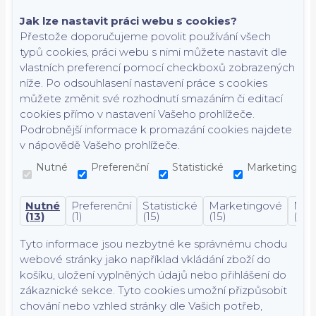
Jak lze nastavit práci webu s cookies?
Přestože doporučujeme povolit používání všech
typů cookies, práci webu s nimi můžete nastavit dle
vlastních preferencí pomocí checkboxů zobrazených
níže. Po odsouhlasení nastavení práce s cookies
můžete změnit své rozhodnutí smazáním či editací
cookies přímo v nastavení Vašeho prohlížeče.
Podrobnější informace k promazání cookies najdete
v nápovědě Vašeho prohlížeče.
Nutné
Preferenční
Statistické
Marketingové
Nutné
Preferenční
Statistické
Marketingové
Nekl
(13)
(1)
(15)
(15)
(7)
Tyto informace jsou nezbytné ke správnému chodu
webové stránky jako například vkládání zboží do
košíku, uložení vyplněných údajů nebo přihlášení do
zákaznické sekce.
Tyto cookies umožní přizpůsobit
chování nebo vzhled stránky dle Vašich potřeb,