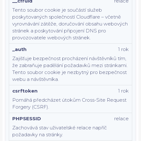
__cfruid
relace
Tento soubor cookie je součástí služeb
poskytovaných společností Cloudflare – včetně
vyrovnávání zátěže, doručování obsahu webových
stránek a poskytování připojení DNS pro
provozovatele webových stránek.
_auth
1 rok
Zajišťuje bezpečnost procházení návštěvníků tím,
že zabraňuje padělání požadavků mezi stránkami.
Tento soubor cookie je nezbytný pro bezpečnost
webu a návštěvníka.
csrftoken
1 rok
Pomáhá předcházet útokům Cross-Site Request
Forgery (CSRF).
PHPSESSID
relace
Zachovává stav uživatelské relace napříč
požadavky na stránky.