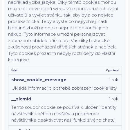
například volba jazyka.
Díky těmto cookies mohou
majitelé i developeři webu více porozumět chování
uživatelů a vyvijet stránku tak, aby byla co nejvíce
prozákaznická. Tedy abyste co nejrychleji našli
hledané zboží nebo co nejsnáze dokončili jeho
nákup.
Tyto informace umožní personalizovat
zobrazení nabídek přímo pro Vás díky historické
zkušenosti procházení dřívějších stránek a nabídek.
Tyto cookies prozatím nebyly roztříděny do vlastní
kategorie.
Účel
Vypršení
show_cookie_message
1 rok
Ukládá informaci o potřebě zobrazení cookie lišty
__zlcmid
1 rok
Tento soubor cookie se používá k uložení identity
návštěvníka během návštěv a preference
návštěvníka deaktivovat naši funkci živého chatu.