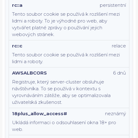
rc::a
persistentní
Tento soubor cookie se používá k rozlišení mezi
lidmi a roboty. To je výhodné pro web, aby
vytvářet platné zprávy o používání jejich
webových stránek.
rc::c
relace
Tento soubor cookie se používá k rozlišení mezi
lidmi a roboty.
AWSALBCORS
6 dnů
Registruje, který server-cluster obsluhuje
návštěvníka. To se používá v kontextu s
vyrovnáváním zátěže, aby se optimalizovala
uživatelská zkušenost.
18plus_allow_access#
neznámý
Ukládá informaci o odsouhlasení okna 18+ pro
web.