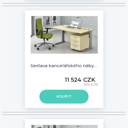
Sestava kancelářského nábytku Komfort 1.2, javor - ZEP 1.2 12
11 524 CZK
(475 EUR)
KOUPIT