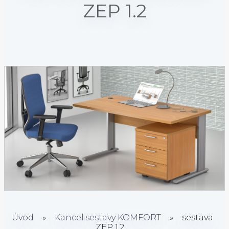
ZEP 1.2
Úvod
»
Kancel.sestavy KOMFORT
»
sestava
ZEP 1.2