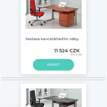
Sestava kancelářského nábytku Komfort 1.2, calvados - ZEP 1.2 03
11 524 CZK
(475 EUR)
KOUPIT