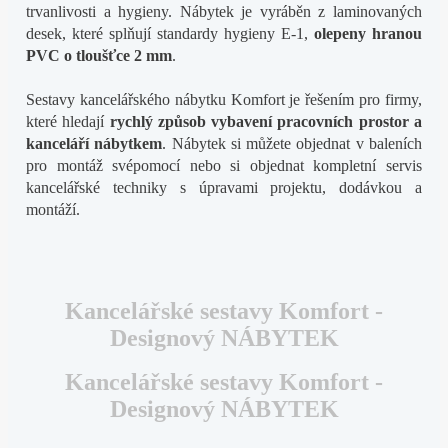
trvanlivosti a hygieny. Nábytek je vyráběn z laminovaných
desek, které splňují standardy hygieny E-1,
olepeny hranou
PVC o tloušťce 2 mm
.
Sestavy kancelářského nábytku Komfort je řešením pro firmy,
které hledají
rychlý způsob vybavení pracovních prostor a
kanceláří nábytkem
. Nábytek si můžete objednat v baleních
pro montáž svépomocí nebo si objednat kompletní servis
kancelářské techniky s úpravami projektu, dodávkou a
montáží.
Kancelářské sestavy Komfort -
Designový NÁBYTEK
Kancelářské sestavy Komfort -
Designový NÁBYTEK