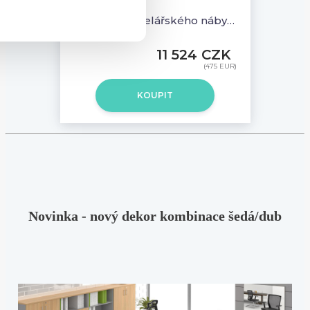
Sestava kancelářského nábytku Komfort 1.2, ořech/šedá - ZEP 1.2 19
11 524 CZK
(475 EUR)
KOUPIT
Novinka - nový dekor kombinace šedá/dub