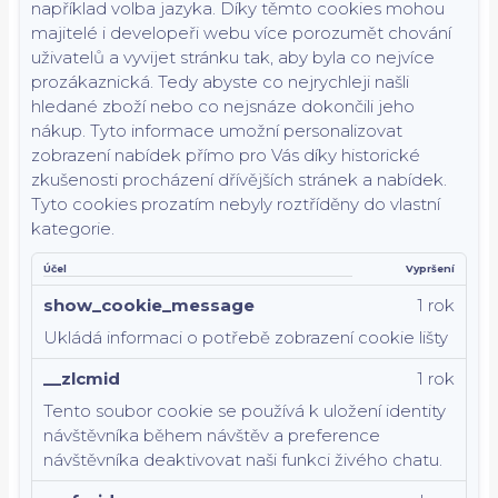
například volba jazyka.
Díky těmto cookies mohou
majitelé i developeři webu více porozumět chování
uživatelů a vyvijet stránku tak, aby byla co nejvíce
prozákaznická. Tedy abyste co nejrychleji našli
hledané zboží nebo co nejsnáze dokončili jeho
nákup.
Tyto informace umožní personalizovat
zobrazení nabídek přímo pro Vás díky historické
zkušenosti procházení dřívějších stránek a nabídek.
Tyto cookies prozatím nebyly roztříděny do vlastní
kategorie.
Účel
Vypršení
show_cookie_message
1 rok
Ukládá informaci o potřebě zobrazení cookie lišty
__zlcmid
1 rok
Tento soubor cookie se používá k uložení identity
návštěvníka během návštěv a preference
návštěvníka deaktivovat naši funkci živého chatu.