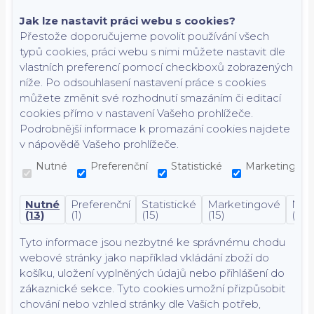
Jak lze nastavit práci webu s cookies?
Přestože doporučujeme povolit používání všech
typů cookies, práci webu s nimi můžete nastavit dle
vlastních preferencí pomocí checkboxů zobrazených
níže. Po odsouhlasení nastavení práce s cookies
můžete změnit své rozhodnutí smazáním či editací
cookies přímo v nastavení Vašeho prohlížeče.
Podrobnější informace k promazání cookies najdete
v nápovědě Vašeho prohlížeče.
Nutné
Preferenční
Statistické
Marketingové
Nutné
Preferenční
Statistické
Marketingové
Nekl
(13)
(1)
(15)
(15)
(7)
Tyto informace jsou nezbytné ke správnému chodu
webové stránky jako například vkládání zboží do
košíku, uložení vyplněných údajů nebo přihlášení do
zákaznické sekce.
Tyto cookies umožní přizpůsobit
chování nebo vzhled stránky dle Vašich potřeb,