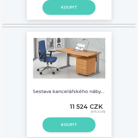
KOUPIT
Sestava kancelářského nábytku Komfort 1.2, buk - ZEP 1.2 11
11 524 CZK
(475 EUR)
KOUPIT