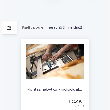
Řadit podle:
nejlevnější
nejdražší
Montáž nábytku - individuální cena
1 CZK
(0 EUR)