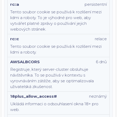
rc::a
persistentní
Tento soubor cookie se používá k rozlišení mezi
lidmi a roboty. To je výhodné pro web, aby
vytvářet platné zprávy o používání jejich
webových stránek.
rc::c
relace
Tento soubor cookie se používá k rozlišení mezi
lidmi a roboty.
AWSALBCORS
6 dnů
Registruje, který server-cluster obsluhuje
návštěvníka. To se používá v kontextu s
vyrovnáváním zátěže, aby se optimalizovala
uživatelská zkušenost.
18plus_allow_access#
neznámý
Ukládá informaci o odsouhlasení okna 18+ pro
web.