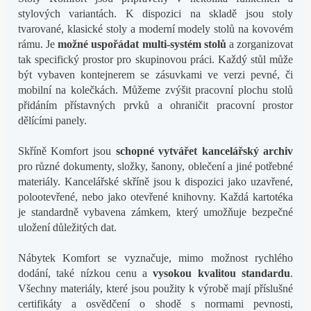
stylových variantách. K dispozici na skladě jsou stoly
tvarované, klasické stoly a moderní modely stolů na kovovém
rámu. Je
možné uspořádat multi-systém stolů
a zorganizovat
tak specifický prostor pro skupinovou práci. Každý stůl může
být vybaven kontejnerem se zásuvkami ve verzi pevné, či
mobilní na kolečkách. Můžeme zvýšit pracovní plochu stolů
přidáním přístavných prvků a ohraničit pracovní prostor
dělícími panely.
Skříně Komfort jsou
schopné vytvářet kancelářský archiv
pro různé dokumenty, složky, šanony, oblečení a jiné potřebné
materiály. Kancelářské skříně jsou k dispozici jako uzavřené,
polootevřené, nebo jako otevřené knihovny. Každá kartotéka
je standardně vybavena zámkem, který umožňuje bezpečné
uložení důležitých dat.
Nábytek Komfort se vyznačuje, mimo možnost rychlého
dodání, také nízkou cenu a
vysokou kvalitou standardu
.
Všechny materiály, které jsou použity k výrobě mají příslušné
certifikáty a osvědčení o shodě s normami pevnosti,