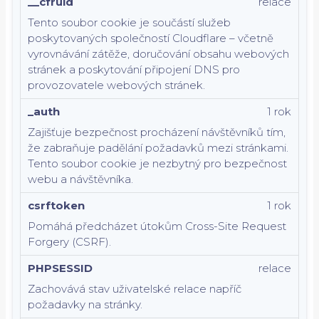
__cfruid
relace
Tento soubor cookie je součástí služeb
poskytovaných společností Cloudflare – včetně
vyrovnávání zátěže, doručování obsahu webových
stránek a poskytování připojení DNS pro
provozovatele webových stránek.
_auth
1 rok
Zajišťuje bezpečnost procházení návštěvníků tím,
že zabraňuje padělání požadavků mezi stránkami.
Tento soubor cookie je nezbytný pro bezpečnost
webu a návštěvníka.
csrftoken
1 rok
Pomáhá předcházet útokům Cross-Site Request
Forgery (CSRF).
PHPSESSID
relace
Zachovává stav uživatelské relace napříč
požadavky na stránky.