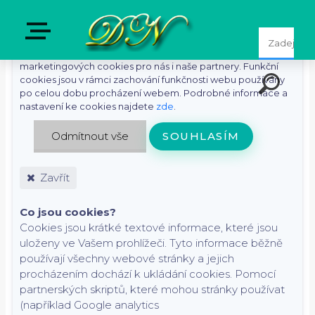
S cílem usnadnit uživatelům používat naše webové stránky
využíváme cookies. Kliknutím na tlačítko "Souhlasím"
souhlasíte s použitím preferenčních, statistických i
marketingových cookies pro nás i naše partnery. Funkční
cookies jsou v rámci zachování funkčnosti webu používány
po celou dobu procházení webem. Podrobné informace a
nastavení ke cookies najdete
zde
.
Odmítnout vše
SOUHLASÍM
Zavřít
Co jsou cookies?
Cookies jsou krátké textové informace, které jsou
uloženy ve Vašem prohlížeči. Tyto informace běžně
používají všechny webové stránky a jejich
procházením dochází k ukládání cookies. Pomocí
partnerských skriptů, které mohou stránky používat
(například Google analytics